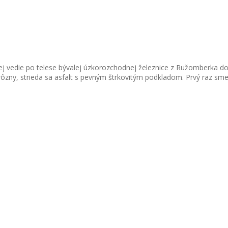
nej vedie po telese bývalej úzkorozchodnej železnice z Ružomberka do
ôzny, strieda sa asfalt s pevným štrkovitým podkladom. Prvý raz sme 