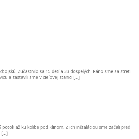
bojskú. Zúčastnilo sa 15 detí a 33 dospelých. Ráno sme sa stretli
u a zastavili sme v cieľovej stanici […]
 potok až ku kolibe pod Klinom. Z ich inštaláciou sme začali pred
 […]