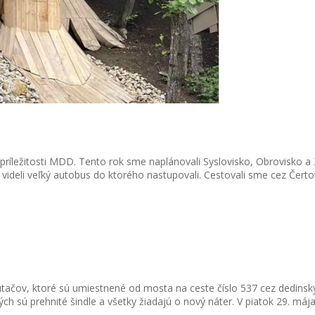
ríležitosti MDD. Tento rok sme naplánovali Syslovisko, Obrovisko a Z
ideli veľký autobus do ktorého nastupovali. Cestovali sme cez Čertovic
pútačov, ktoré sú umiestnené od mosta na ceste číslo 537 cez dedinský
ých sú prehnité šindle a všetky žiadajú o nový náter. V piatok 29. mája