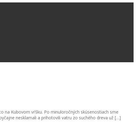
miesto na Kubovom vŕšku. Po minuloročných skúsenostiach sme
yčajne nesklamali a prihotovili vatru zo suchého dreva už […]