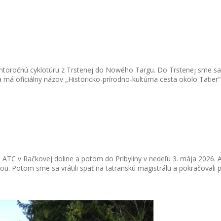
tohtoročnú cyklotúru z Trstenej do Nowého Targu. Do Trstenej sme 
a má oficiálny názov „Historicko-prírodno-kultúrna cesta okolo Tatier
 ATC v Račkovej doline a potom do Pribyliny v nedeľu 3. mája 2026.
ou. Potom sme sa vrátili späť na tatranskú magistrálu a pokračovali