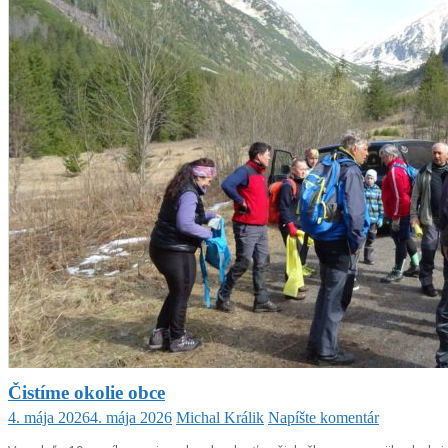
Čistíme okolie obce
4. mája 2026
4. mája 2026
Michal Králik
Napíšte komentár