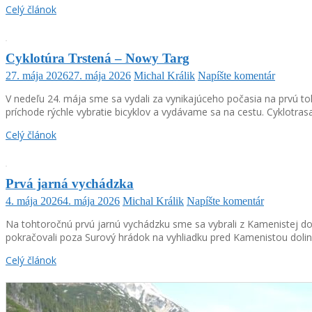
Celý článok
Cyklotúra Trstená – Nowy Targ
27. mája 2026
27. mája 2026
Michal Králik
Napíšte komentár
V nedeľu 24. mája sme sa vydali za vynikajúceho počasia na prvú 
príchode rýchle vybratie bicyklov a vydávame sa na cestu. Cyklotras
Celý článok
Prvá jarná vychádzka
4. mája 2026
4. mája 2026
Michal Králik
Napíšte komentár
Na tohtoročnú prvú jarnú vychádzku sme sa vybrali z Kamenistej do
pokračovali poza Surový hrádok na vyhliadku pred Kamenistou dolin
Celý článok