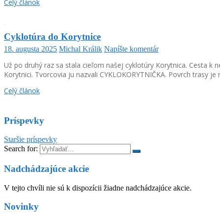
Celý článok
Cyklotúra do Korytnice
18. augusta 2025
Michal Králik
Napíšte komentár
Už po druhý raz sa stala cieľom našej cyklotúry Korytnica. Cesta k 
Korytnici. Tvorcovia ju nazvali CYKLOKORYTNIČKA. Povrch trasy je r
Celý článok
Príspevky
Staršie príspevky
Search for:
Nadchádzajúce akcie
V tejto chvíli nie sú k dispozícii žiadne nadchádzajúce akcie.
Novinky