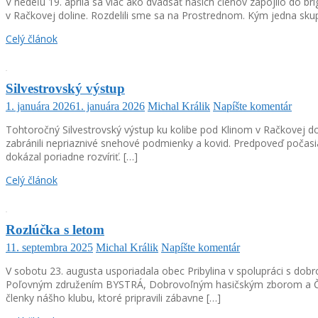
V nedeľu 19. apríla sa viac ako dvadsať našich členov zapojilo do br
v Račkovej doline. Rozdelili sme sa na Prostrednom. Kým jedna sku
Celý článok
Silvestrovský výstup
1. januára 2026
1. januára 2026
Michal Králik
Napíšte komentár
Tohtoročný Silvestrovský výstup ku kolibe pod Klinom v Račkovej dol
zabránili nepriaznivé snehové podmienky a kovid. Predpoveď počasi
dokázal poriadne rozvíriť. […]
Celý článok
Rozlúčka s letom
11. septembra 2025
Michal Králik
Napíšte komentár
V sobotu 23. augusta usporiadala obec Pribylina v spolupráci s do
Poľovným združením BYSTRÁ, Dobrovoľným hasičským zborom a Červen
členky nášho klubu, ktoré pripravili zábavne […]