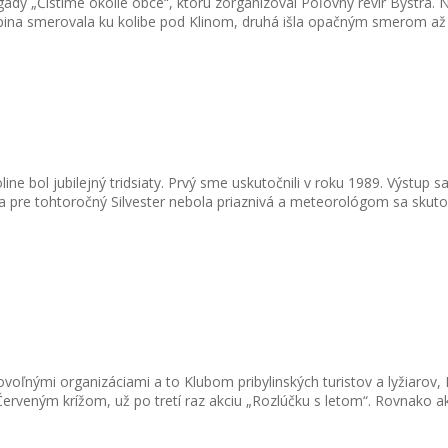
igády „Čistíme okolie obce“, ktorú zorganizoval Poľovný revír Bystrá.
pina smerovala ku kolibe pod Klinom, druhá išla opačným smerom až k
ine bol jubilejný tridsiaty. Prvý sme uskutočnili v roku 1989. Výstu
a pre tohtoročný Silvester nebola priaznivá a meteorológom sa skuto
brovoľnými organizáciami a to Klubom pribylinských turistov a lyži
ým krížom, už po tretí raz akciu „Rozlúčku s letom“. Rovnako ako v