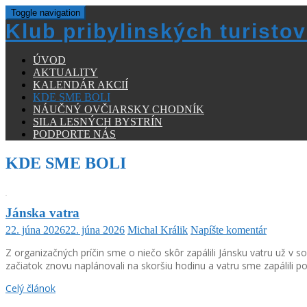
Toggle navigation
Klub pribylinských turistov
ÚVOD
AKTUALITY
KALENDÁR AKCIÍ
KDE SME BOLI
NÁUČNÝ OVČIARSKY CHODNÍK
SILA LESNÝCH BYSTRÍN
PODPORTE NÁS
KDE SME BOLI
Jánska vatra
22. júna 2026
22. júna 2026
Michal Králik
Napíšte komentár
Z organizačných príčin sme o niečo skôr zapálili Jánsku vatru už v
začiatok znovu naplánovali na skoršiu hodinu a vatru sme zapálili 
Celý článok