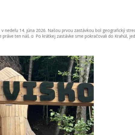
v nedeľu 14. júna 2026. Našou prvou zastávkou bol geografický stred 
 práve ten náš.☺ Po krátkej zastávke sme pokračovali do Krahúl, jedi