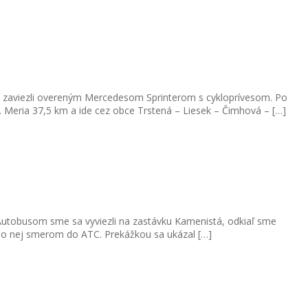
sa zaviezli overeným Mercedesom Sprinterom s cykloprívesom. Po
“. Meria 37,5 km a ide cez obce Trstená – Liesek – Čimhová – […]
 Autobusom sme sa vyviezli na zastávku Kamenistá, odkiaľ sme
 po nej smerom do ATC. Prekážkou sa ukázal […]