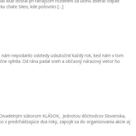
 Náš klub dostal pri raňajšom rozdelení za úlohu zbierať odpad
u chate Sileo, kde poľovníci […]
p sa nám nepodarilo odvtedy uskutočniť každý rok, keď nám v tom
čne splnila. Od rána padal sneh a občasný nárazový vietor ho
arov, Divadelným súborom KLÁSOK, Jednotou dôchodcov Slovenska,
 predchádzajúce dva roky, zapojili sa do organizovania akcie aj