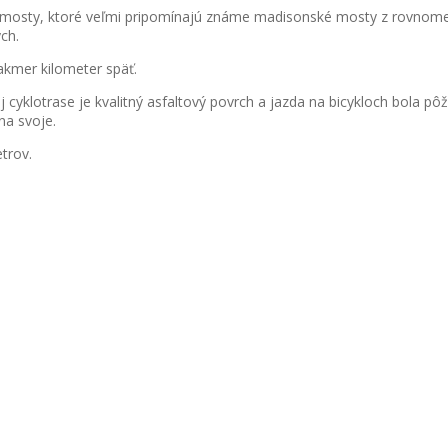
yté mosty, ktoré veľmi pripomínajú známe madisonské mosty z rovnome
ch.
takmer kilometer späť.
cyklotrase je kvalitný asfaltový povrch a jazda na bicykloch bola pôž
na svoje.
trov.