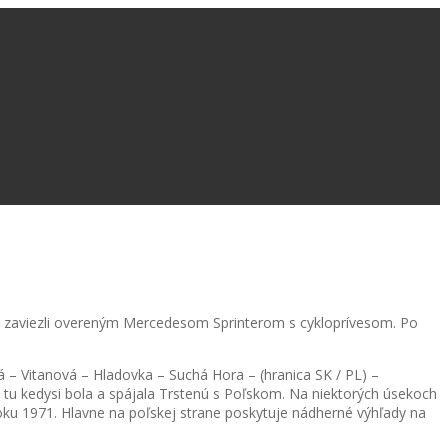
sa zaviezli overeným Mercedesom Sprinterom s cykloprívesom. Po
á – Vitanová – Hladovka – Suchá Hora – (hranica SK / PL) –
u kedysi bola a spájala Trstenú s Poľskom. Na niektorých úsekoch
 roku 1971. Hlavne na poľskej strane poskytuje nádherné výhľady na