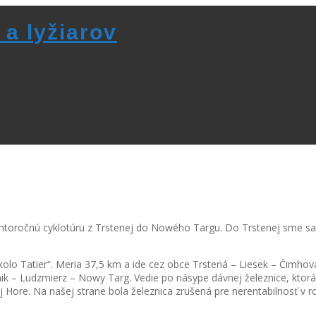
 a lyžiarov
tohtoročnú cyklotúru z Trstenej do Nowého Targu. Do Trstenej sme 
kolo Tatier“. Meria 37,5 km a ide cez obce Trstená – Liesek – Čimhov
 Ludzmierz – Nowy Targ. Vedie po násype dávnej železnice, ktorá t
chej Hore. Na našej strane bola železnica zrušená pre nerentabilnosť v