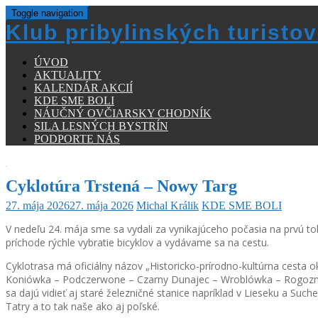
Toggle navigation
Klub pribylinských turistov
ÚVOD
AKTUALITY
KALENDÁR AKCIÍ
KDE SME BOLI
NÁUČNÝ OVČIARSKY CHODNÍK
SILA LESNÝCH BYSTRÍN
PODPORTE NÁS
Cyklotúra Trstená – Nowy Targ
27. mája 2026
27. mája 2026
Michal Králik
KDE SME BOLI
V nedeľu 24. mája sme sa vydali za vynikajúceho počasia na prvú 
príchode rýchle vybratie bicyklov a vydávame sa na cestu.
Cyklotrasa má oficiálny názov „Historicko-prírodno-kultúrna cesta o
Koniówka – Podczerwone – Czarny Dunajec – Wroblówka – Rogoznik –
sa dajú vidieť aj staré železničné stanice napríklad v Lieseku a Su
Tatry a to tak naše ako aj poľské.