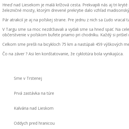
Hneď nad Liesekom je malá krížová cesta. Prekvapili nás aj tri kr
železničné mosty, ktorým drevené prekrytie dalo vzhľad madisonský
Pár atrakcií je aj na poľskej strane. Pre jednu z nich sa Ľudo vracal 
V Targu sme sa moc nezdržiavali a vydali sme sa hneď späť. Na celej 
občerstvenie v poľskom bufete priamo pri chodníku. Každý si prišiel 
Celkom sme prešli na bicykloch 75 km a nastúpali 459 výškových me
Čo na záver ? Asi len konštatovanie, že cyklotúra bola vynikajúca.
Sme v Trstenej
Prvá zastávka na túre
Kalvária nad Lieskom
Oddych pred hranicou