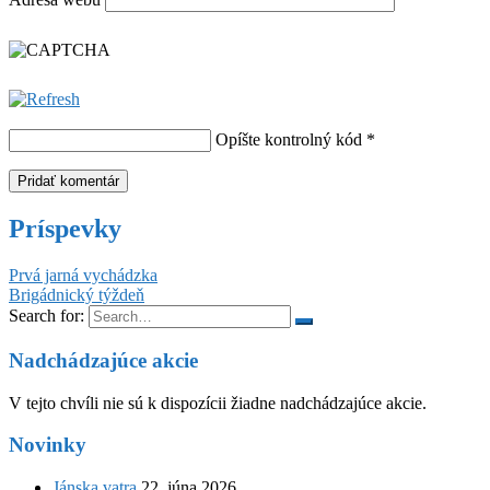
Opíšte kontrolný kód
*
Príspevky
Prvá jarná vychádzka
Brigádnický týždeň
Search for:
Nadchádzajúce akcie
V tejto chvíli nie sú k dispozícii žiadne nadchádzajúce akcie.
Novinky
Jánska vatra
22. júna 2026