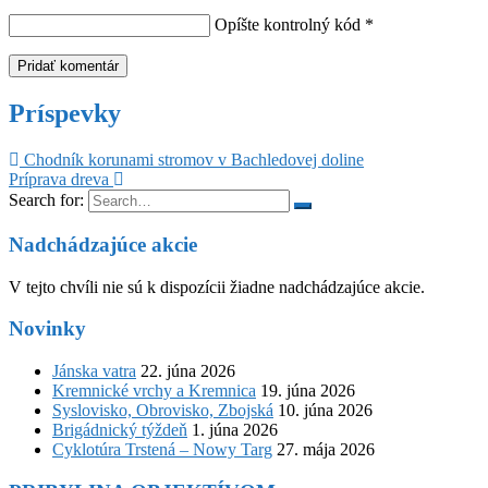
Opíšte kontrolný kód
*
Príspevky
Chodník korunami stromov v Bachledovej doline
Príprava dreva
Search for:
Nadchádzajúce akcie
V tejto chvíli nie sú k dispozícii žiadne nadchádzajúce akcie.
Novinky
Jánska vatra
22. júna 2026
Kremnické vrchy a Kremnica
19. júna 2026
Syslovisko, Obrovisko, Zbojská
10. júna 2026
Brigádnický týždeň
1. júna 2026
Cyklotúra Trstená – Nowy Targ
27. mája 2026