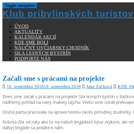
Toggle navigation
Klub pribylinských turistov
ÚVOD
AKTUALITY
KALENDÁR AKCIÍ
KDE SME BOLI
NÁUČNÝ OVČIARSKY CHODNÍK
SILA LESNÝCH BYSTRÍN
PODPORTE NÁS
Začali sme s prácami na projekte
16. septembra 2018
18. septembra 2018
Jana Zaťková
KDE S
Dnes sme začali s prácami na projekte Sila lesných bystrín v Račkovej
nádherný pohľad na ruiny makety tajchu. Všetci sme ostali prekvapen
Druhá partia pracovala na úprave terénu okolo prírodnej studničky. Po
Robota išla od ruky ako to na našich brigádach býva zvykom, ale sm
ďalšej brigáde sa pridáte k nám.