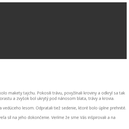
olo makety tajchu. Pokosili trávu, povyžínali kroviny a odkryl sa tak
orastu a zvyšok bol ukrytý pod nánosom blata, trávy a krovia.
ka vedúceho lesom. Odpratali tiež sedenie, ktoré bolo úplne prehnité.
ľa síl na jeho dokončenie. Veríme že sme Vás inšpirovali a na