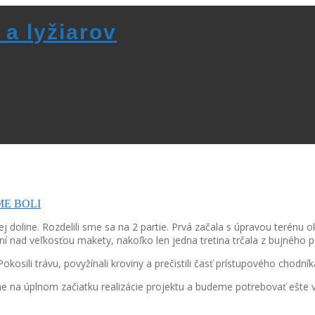
 a lyžiarov
ME BOLI
 doline. Rozdelili sme sa na 2 partie. Prvá začala s úpravou terénu ok
í nad veľkosťou makety, nakoľko len jedna tretina trčala z bujného p
kosili trávu, povyžínali kroviny a prečistili časť prístupového chodní
e na úplnom začiatku realizácie projektu a budeme potrebovať ešte ve